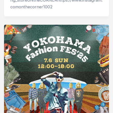
comonthecorner1002