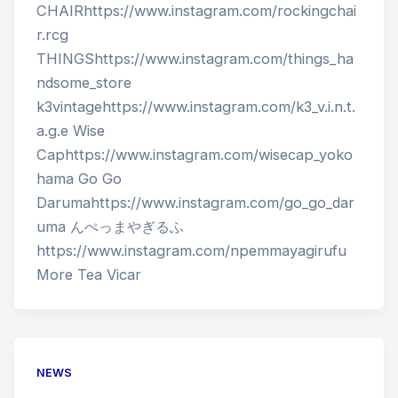
CHAIRhttps://www.instagram.com/rockingchai
r.rcg
THINGShttps://www.instagram.com/things_ha
ndsome_store
k3vintagehttps://www.instagram.com/k3_v.i.n.t.
a.g.e Wise
Caphttps://www.instagram.com/wisecap_yoko
hama Go Go
Darumahttps://www.instagram.com/go_go_dar
uma んぺっまやぎるふ
https://www.instagram.com/npemmayagirufu
More Tea Vicar
NEWS