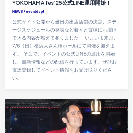
YOKOHAMA fes’25公式LINE運用開始！
NEWS
/
eventdept
公式サイト公開から当日の出店店舗の決定、ステ
ージスケジュールの発表など着々と皆様にお届け
できる内容が増えて参りました！ いよいよ来月、
7/6（日）横浜大さん橋ホールにて開催を迎えま
す。 そこで、イベントの公式LINEの運用を開始
し、最新情報などの配信を行っています。ぜひお
友達登録してイベント情報をお受け取りくださ
い。