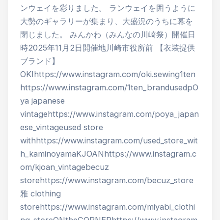
ンウェイを彩りました。 ランウェイを囲うように
大勢のギャラリーが集まり、大盛況のうちに幕を
閉じました。 みんかわ（みんなの川崎祭）開催日
時2025年11月2日開催地川崎市役所前 【衣装提供
ブランド】
OKIhttps://www.instagram.com/oki.sewing1ten
https://www.instagram.com/1ten_brandusedpO
ya japanese
vintagehttps://www.instagram.com/poya_japan
ese_vintageused store
withhttps://www.instagram.com/used_store_wit
h_kaminoyamaKJOANhttps://www.instagram.c
om/kjoan_vintagebecuz
storehttps://www.instagram.com/becuz_store
雅 clothing
storehttps://www.instagram.com/miyabi_clothi
ng_storeONtheCORNERhttps://www.instagram.