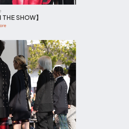
e
.1 THE SHOW】
ore