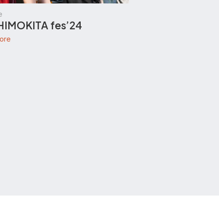
e
SHIMOKITA fes’24
ore