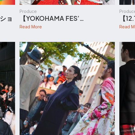
Produce
Produc
ンショ
【YOKOHAMA FES’…
【12
Read More
Read M