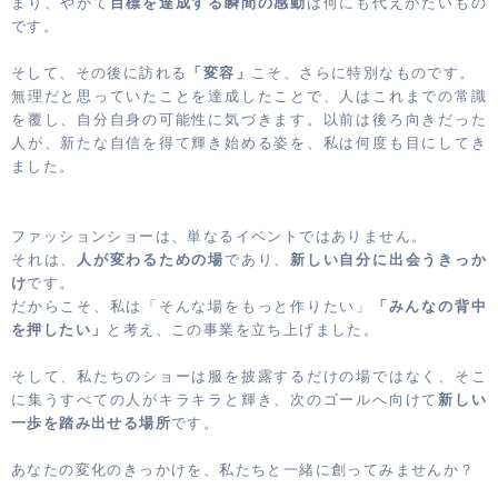
まり、やがて
目標を達成する瞬間の感動
は何にも代えがたいもの
です。
そして、その後に訪れる
「変容」
こそ、さらに特別なものです。
無理だと思っていたことを達成したことで、人はこれまでの常識
を覆し、自分自身の可能性に気づきます。以前は後ろ向きだった
人が、新たな自信を得て輝き始める姿を、私は何度も目にしてき
ました。
ファッションショーは、単なるイベントではありません。
それは、
人が変わるための場
であり、
新しい自分に出会うきっか
け
です。
だからこそ、私は「そんな場をもっと作りたい」
「みんなの背中
を押したい」
と考え、この事業を立ち上げました。
そして、私たちのショーは服を披露するだけの場ではなく、そこ
に集うすべての人がキラキラと輝き、次のゴールへ向けて
新しい
一歩を踏み出せる場所
です。
あなたの変化のきっかけを、私たちと一緒に創ってみませんか？