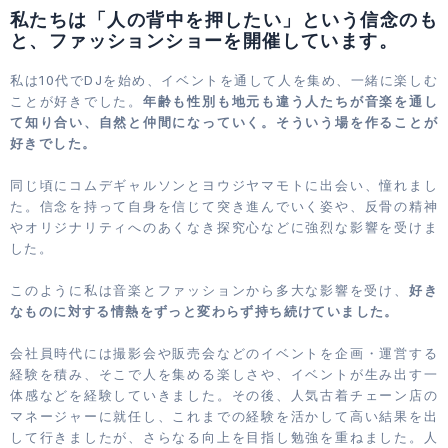
私たちは「人の背中を押したい」という信念のも
と、ファッションショーを開催しています。
私は10代でDJを始め、イベントを通して人を集め、一緒に楽しむ
ことが好きでした。
年齢も性別も地元も違う人たちが音楽を通し
て知り合い、自然と仲間になっていく。そういう場を作ることが
好きでした。
同じ頃にコムデギャルソンとヨウジヤマモトに出会い、憧れまし
た。信念を持って自身を信じて突き進んでいく姿や、反骨の精神
やオリジナリティへのあくなき探究心などに強烈な影響を受けま
した。
このように私は音楽とファッションから多大な影響を受け、
好き
なものに対する情熱をずっと変わらず持ち続けていました。
会社員時代には撮影会や販売会などのイベントを企画・運営する
経験を積み、そこで人を集める楽しさや、イベントが生み出す一
体感などを経験していきました。その後、人気古着チェーン店の
マネージャーに就任し、これまでの経験を活かして高い結果を出
して行きましたが、さらなる向上を目指し勉強を重ねました。人