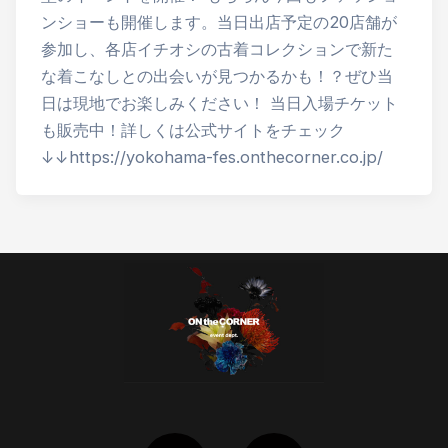
ンショーも開催します。当日出店予定の20店舗が
参加し、各店イチオシの古着コレクションで新た
な着こなしとの出会いが見つかるかも！？ぜひ当
日は現地でお楽しみください！ 当日入場チケット
も販売中！詳しくは公式サイトをチェック
↓↓https://yokohama-fes.onthecorner.co.jp/
I
Y
n
o